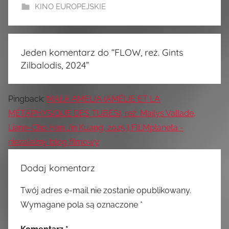
KINO EUROPEJSKIE
Jeden komentarz do “
FLOW, reż. Gints
Zilbalodis, 2024
”
Pingback:
MAŁA AMELIA (AMÉLIE ET LA
MÉTAPHYSIQUE DES TUBES), reż. Maïlys Vallade,
Liane-Cho Han Jin Kuang, 2025 | FILMplaneta -
niezależny blog filmowy
Dodaj komentarz
Twój adres e-mail nie zostanie opublikowany.
Wymagane pola są oznaczone
*