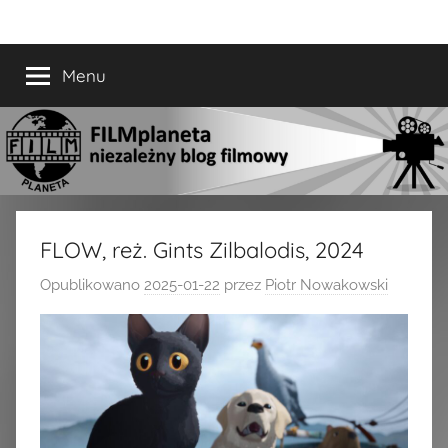
Przejdź
FILMplaneta
niezależny
do
blog
treści
Menu
filmowy
FLOW, reż. Gints Zilbalodis, 2024
Opublikowano
2025-01-22
przez
Piotr Nowakowski