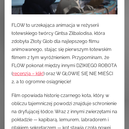
FLOW to urzekająca animacja w reżyserii
łotewskiego twórcy Gintsa Zilbalodisa, która
zdobyła Złoty Glob dla najlepszego filmu
animowanego, stając się pierwszym łotewskim
filmem z tym wyróżnieniem. Przypominam, że
FLOW pokonał między innymi DZIKIEGO ROBOTA
(
recenzja – klik!
) oraz W GŁOWIE SIĘ NIE MIEŚCI
2, a to ogromne osiągnięcie!
Film opowiada historię czarnego kota, który w
obliczu tajemniczej powodzi znajduje schronienie
na dryfującej łódce. Wraz z innymi zwierzętami na
pokładzie — kapibarą, lemurem, labradorem i
ptakiem sekretarzem — kot stawia czoła nowej