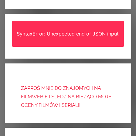
SyntaxError: Unexpected end of JSON input
ZAPROŚ MNIE DO ZNAJOMYCH NA
FILMWEBIE I ŚLEDZ NA BIEŻĄCO MOJE
OCENY FILMÓW I SERIALI!