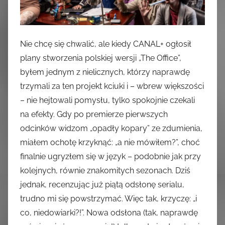
Nie chcę się chwalić, ale kiedy CANAL+ ogłosił
plany stworzenia polskiej wersji „The Office”,
byłem jednym z nielicznych, którzy naprawdę
trzymali za ten projekt kciuki i – wbrew większości
– nie hejtowali pomysłu, tylko spokojnie czekali
na efekty. Gdy po premierze pierwszych
odcinków widzom „opadły kopary” ze zdumienia,
miałem ochotę krzyknąć: „a nie mówiłem?”, choć
finalnie ugryzłem się w język – podobnie jak przy
kolejnych, równie znakomitych sezonach. Dziś
jednak, recenzując już piątą odsłonę serialu,
trudno mi się powstrzymać. Więc tak, krzyczę: „i
co, niedowiarki?!”. Nowa odsłona (tak, naprawdę