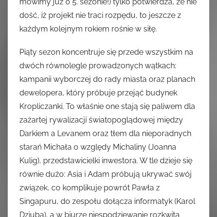
mówimy już o 5. sezonie!) tylko potwierdza, że nie
dość, iż projekt nie traci rozpędu, to jeszcze z
każdym kolejnym rokiem rośnie w siłę.
Piąty sezon koncentruje się przede wszystkim na
dwóch równolegle prowadzonych wątkach:
kampanii wyborczej do rady miasta oraz planach
dewelopera, który próbuje przejąć budynek
Kropliczanki. To właśnie one stają się paliwem dla
zażartej rywalizacji światopoglądowej między
Darkiem a Levanem oraz tłem dla nieporadnych
starań Michała o względy Michaliny (Joanna
Kulig), przedstawicielki inwestora. W tle dzieje się
równie dużo: Asia i Adam próbują ukrywać swój
związek, co komplikuje powrót Pawła z
Singapuru, do zespołu dołącza informatyk (Karol
Dziuba), a w biurze niespodziewanie rozkwita