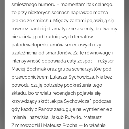
śmiesznego humoru – momentami tak celnego,
że przy niektórych scenach naprawdę można
płakać ze śmiechu. Między żartami pojawiają się
również bardziej dramatyczne akcenty, bo twórcy
nie uciekają od trudniejszych tematów:
patodeweloperki, umów śmieciowych czy
uzależnienia od smartfonów. Za tę równowagę i
intensywność odpowiada cały zespół — reżyser
Maciej Bochniak oraz grupa scenarzystów pod
przewodnictwem Łukasza Sychowicza. Nie bez
powodu czuję potrzebę podkreślenia tego
składu, bo w wielu recenzjach pojawia się
krzywdzący skrót „ekipa Sychowicza”, podczas
gdy każdy z Panów zasługuje na wymienienie z
imienia i nazwiska: Jakub Rużyłło, Mateusz
Zimnowodzki i Mateusz Płocha — to właśnie