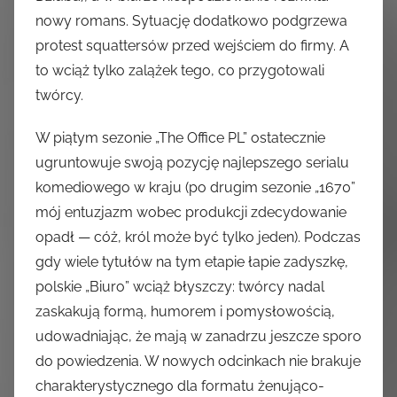
nowy romans. Sytuację dodatkowo podgrzewa
protest squattersów przed wejściem do firmy. A
to wciąż tylko zalążek tego, co przygotowali
twórcy.
W piątym sezonie „The Office PL” ostatecznie
ugruntowuje swoją pozycję najlepszego serialu
komediowego w kraju (po drugim sezonie „1670”
mój entuzjazm wobec produkcji zdecydowanie
opadł — cóż, król może być tylko jeden). Podczas
gdy wiele tytułów na tym etapie łapie zadyszkę,
polskie „Biuro” wciąż błyszczy: twórcy nadal
zaskakują formą, humorem i pomysłowością,
udowadniając, że mają w zanadrzu jeszcze sporo
do powiedzenia. W nowych odcinkach nie brakuje
charakterystycznego dla formatu żenująco-