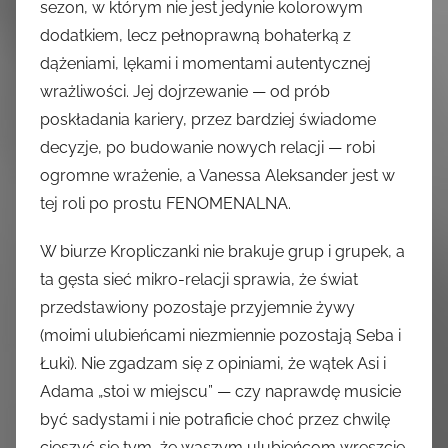
sezon, w którym nie jest jedynie kolorowym
dodatkiem, lecz pełnoprawną bohaterką z
dążeniami, lękami i momentami autentycznej
wrażliwości. Jej dojrzewanie — od prób
poskładania kariery, przez bardziej świadome
decyzje, po budowanie nowych relacji — robi
ogromne wrażenie, a Vanessa Aleksander jest w
tej roli po prostu FENOMENALNA.
W biurze Kropliczanki nie brakuje grup i grupek, a
ta gęsta sieć mikro-relacji sprawia, że świat
przedstawiony pozostaje przyjemnie żywy
(moimi ulubieńcami niezmiennie pozostają Seba i
Łuki). Nie zgadzam się z opiniami, że wątek Asi i
Adama „stoi w miejscu” — czy naprawdę musicie
być sadystami i nie potraficie choć przez chwilę
cieszyć się tym, że waszym ulubieńcom wreszcie