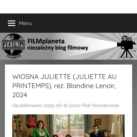
Przejdź
FILMplaneta
niezależny
do
blog
treści
Menu
filmowy
WIOSNA JULIETTE (JULIETTE AU
PRINTEMPS), reż. Blandine Lenoir,
2024
Opublikowano
2025-06-16
przez
Piotr Nowakowski