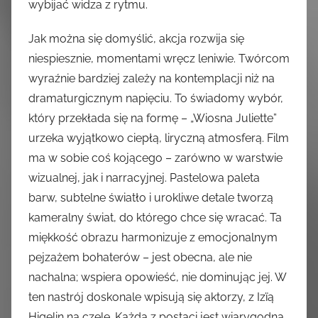
wybijać widza z rytmu.
Jak można się domyślić, akcja rozwija się
niespiesznie, momentami wręcz leniwie. Twórcom
wyraźnie bardziej zależy na kontemplacji niż na
dramaturgicznym napięciu. To świadomy wybór,
który przekłada się na formę – „Wiosna Juliette”
urzeka wyjątkowo ciepłą, liryczną atmosferą. Film
ma w sobie coś kojącego – zarówno w warstwie
wizualnej, jak i narracyjnej. Pastelowa paleta
barw, subtelne światło i urokliwe detale tworzą
kameralny świat, do którego chce się wracać. Ta
miękkość obrazu harmonizuje z emocjonalnym
pejzażem bohaterów – jest obecna, ale nie
nachalna; wspiera opowieść, nie dominując jej. W
ten nastrój doskonale wpisują się aktorzy, z Izïą
Higelin na czele. Każda z postaci jest wiarygodna,