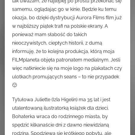
tak uważam, że najlepiej po prostu przekonać się
samemu, oglądając go w kinie. Będzie ku temu
okazja, bo dzięki dystrybucji Aurora Films film już
w najbliższy piątek trafi na polskie ekrany. A
ponieważ mam słabość do takich
nieoczywistych, ciepłych historii, z dumą
informuję, że to kolejna produkcja, którą moja
FILMplaneta objęła patronatem medialnym. Jeśli
więc natkniecie się na moje logo na plakatach czy
ulotkach promujących seans – to nie przypadek
🙂
Tytułowa Juliette (Izïa Higelin) ma 35 lat i jest
utalentowaną ilustratorką książek dla dzieci.
Bohaterka wraca do rodzinnego miasta, by
spędzić kilkanaście dni z dawno niewidzianą
rodziną. Spodziewa się krótkiego pobytu, ale