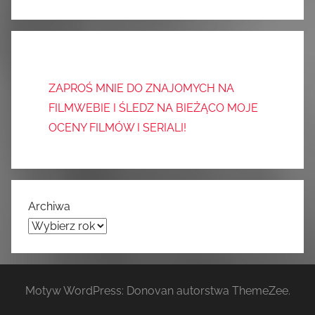
ZAPROŚ MNIE DO ZNAJOMYCH NA
FILMWEBIE I ŚLEDZ NA BIEŻĄCO MOJE
OCENY FILMÓW I SERIALI!
Archiwa
Motyw WordPress: Donovan autorstwa ThemeZee.