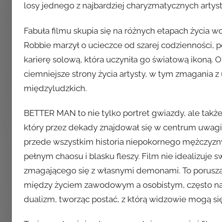
losy jednego z najbardziej charyzmatycznych arty
Fabuła filmu skupia się na różnych etapach życia w
Robbie marzył o ucieczce od szarej codzienności, p
karierę solową, która uczyniła go światową ikoną
ciemniejsze strony życia artysty, w tym zmagania z 
międzyludzkich.
BETTER MAN to nie tylko portret gwiazdy, ale takż
który przez dekady znajdował się w centrum uwagi. 
przede wszystkim historia niepokornego mężczyzny
pełnym chaosu i blasku fleszy. Film nie idealizuje
zmagającego się z własnymi demonami. To poruszaj
między życiem zawodowym a osobistym, często na
dualizm, tworząc postać, z którą widzowie mogą się