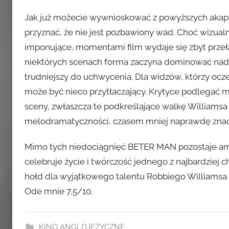
Jak już możecie wywnioskować z powyższych akapit
przyznać, że nie jest pozbawiony wad. Choć wizualn
imponujące, momentami film wydaje się zbyt przeł
niektórych scenach forma zaczyna dominować nad 
trudniejszy do uchwycenia. Dla widzów, którzy oczek
może być nieco przytłaczający. Krytyce podlegać m
sceny, zwłaszcza te podkreślające walkę Williamsa
melodramatyczności, czasem mniej naprawdę znac
Mimo tych niedociągnięć BETER MAN pozostaje am
celebruje życie i twórczość jednego z najbardziej
hołd dla wyjątkowego talentu Robbiego Williamsa i 
Ode mnie 7,5/10.
KINO ANGLOJĘZYCZNE