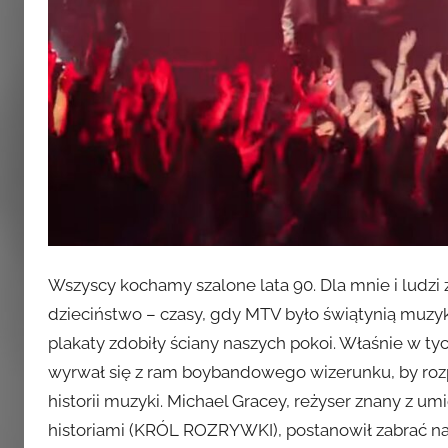
Wszyscy kochamy szalone lata 90. Dla mnie i ludzi 
dzieciństwo – czasy, gdy MTV było świątynią muzyki
plakaty zdobiły ściany naszych pokoi. Właśnie w ty
wyrwał się z ram boybandowego wizerunku, by rozpo
historii muzyki. Michael Gracey, reżyser znany z u
historiami (KRÓL ROZRYWKI), postanowił zabrać na