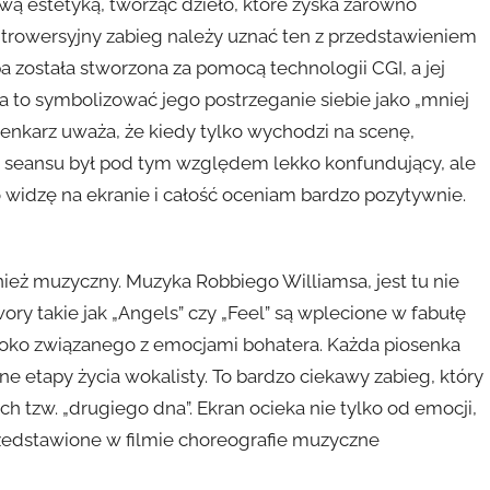
wą estetyką, tworząc dzieło, które zyska zarówno
ontrowersyjny zabieg należy uznać ten z przedstawieniem
 została stworzona za pomocą technologii CGI, a jej
a to symbolizować jego postrzeganie siebie jako „mniej
enkarz uważa, że kiedy tylko wychodzi na scenę,
k seansu był pod tym względem lekko konfundujący, ale
 widzę na ekranie i całość oceniam bardzo pozytywnie.
nież muzyczny. Muzyka Robbiego Williamsa, jest tu nie
wory takie jak „Angels” czy „Feel” są wplecione w fabułę
boko związanego z emocjami bohatera. Każda piosenka
ne etapy życia wokalisty. To bardzo ciekawy zabieg, który
 tzw. „drugiego dna”. Ekran ocieka nie tylko od emocji,
rzedstawione w filmie choreografie muzyczne