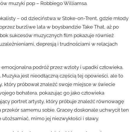
stów muzyki pop – Robbiego Williamsa.
okalisty – od dzieciństwa w Stoke-on-Trent, gdzie młody
oprzez burzliwe lata w boysbandzie Take That, aż po
. Obok sukcesów muzycznych film pokazuje również
uzależnieniami, depresją i trudnościami w relacjach
e emocjonalna podróż przez wzloty i upadki człowieka,
Muzyka jest nieodłączną częścią tej opowieści, ale to
, który próbował znaleźć swoje miejsce w świecie
 swojego bohatera, pokazując go jako człowieka
ący portret artysty, który próbuje znaleźć równowagę
 przekór samemu sobie. Gracey doskonale uchwycił ten
 utożsamiać, mimo jej niezwykłości i sławy.