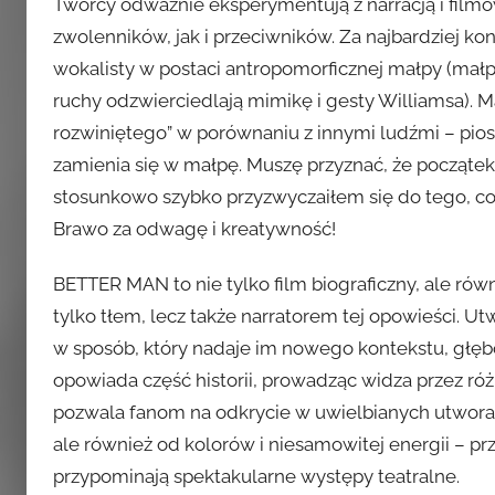
Twórcy odważnie eksperymentują z narracją i filmo
zwolenników, jak i przeciwników. Za najbardziej k
wokalisty w postaci antropomorficznej małpy (małpa
ruchy odzwierciedlają mimikę i gesty Williamsa). M
rozwiniętego” w porównaniu z innymi ludźmi – pios
zamienia się w małpę. Muszę przyznać, że począte
stosunkowo szybko przyzwyczaiłem się do tego, co
Brawo za odwagę i kreatywność!
BETTER MAN to nie tylko film biograficzny, ale rów
tylko tłem, lecz także narratorem tej opowieści. Ut
w sposób, który nadaje im nowego kontekstu, głę
opowiada część historii, prowadząc widza przez róż
pozwala fanom na odkrycie w uwielbianych utworach
ale również od kolorów i niesamowitej energii – p
przypominają spektakularne występy teatralne.