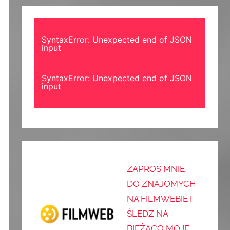
SyntaxError: Unexpected end of JSON
input
SyntaxError: Unexpected end of JSON
input
ZAPROŚ MNIE
DO ZNAJOMYCH
NA FILMWEBIE I
ŚLEDZ NA
BIEŻĄCO MOJE