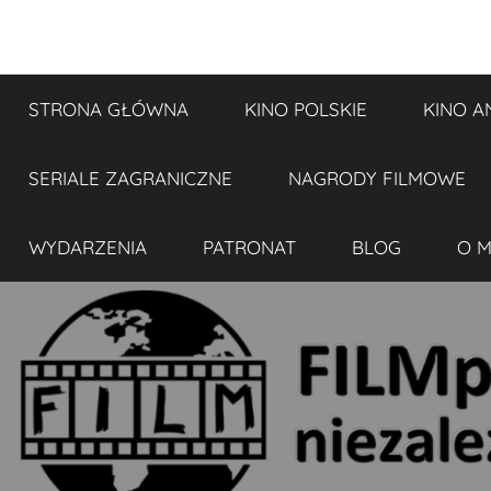
Przejdź
do
FILMplaneta
niezależny
treści
blog
STRONA GŁÓWNA
KINO POLSKIE
KINO A
filmowy
SERIALE ZAGRANICZNE
NAGRODY FILMOWE
WYDARZENIA
PATRONAT
BLOG
O M