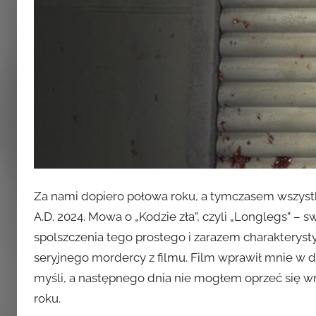
Za nami dopiero połowa roku, a tymczasem wszystko
A.D. 2024. Mowa o „Kodzie zła”, czyli „Longlegs”
spolszczenia tego prostego i zarazem charakterys
seryjnego mordercy z filmu. Film wprawił mnie w dz
myśli, a następnego dnia nie mogłem oprzeć się wr
roku.