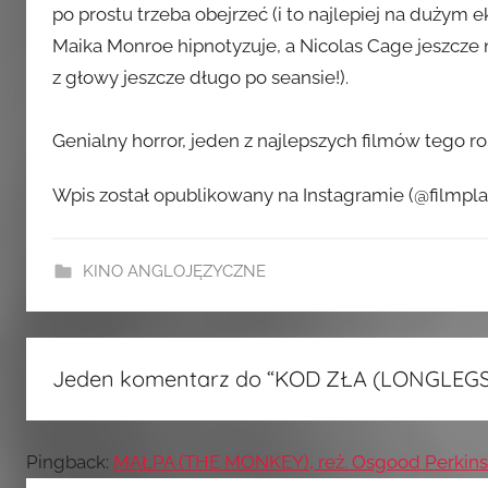
po prostu trzeba obejrzeć (i to najlepiej na dużym
Maika Monroe hipnotyzuje, a Nicolas Cage jeszcze n
z głowy jeszcze długo po seansie!).
Genialny horror, jeden z najlepszych filmów tego r
Wpis został opublikowany na Instagramie (@filmplan
KINO ANGLOJĘZYCZNE
Jeden komentarz do “
KOD ZŁA (LONGLEGS),
Pingback:
MAŁPA (THE MONKEY), reż. Osgood Perkins, 