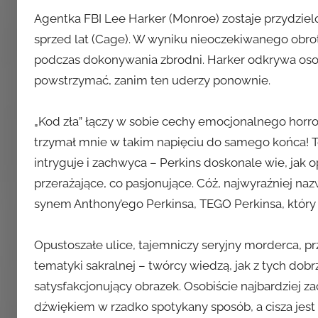
Agentka FBI Lee Harker (Monroe) zostaje przydzie
sprzed lat (Cage). W wyniku nieoczekiwanego obr
podczas dokonywania zbrodni. Harker odkrywa osobi
powstrzymać, zanim ten uderzy ponownie.
„Kod zła” łączy w sobie cechy emocjonalnego horro
trzymał mnie w takim napięciu do samego końca! Te
intryguje i zachwyca – Perkins doskonale wie, jak 
przerażające, co pasjonujące. Cóż, najwyraźniej na
synem Anthony’ego Perkinsa, TEGO Perkinsa, który 
Opustoszałe ulice, tajemniczy seryjny morderca, pr
tematyki sakralnej – twórcy wiedzą, jak z tych dob
satysfakcjonujący obrazek. Osobiście najbardziej za
dźwiękiem w rzadko spotykany sposób, a cisza jest r