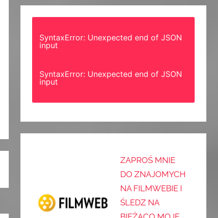
SyntaxError: Unexpected end of JSON
input
SyntaxError: Unexpected end of JSON
input
ZAPROŚ MNIE
DO ZNAJOMYCH
NA FILMWEBIE I
ŚLEDZ NA
BIEŻĄCO MOJE