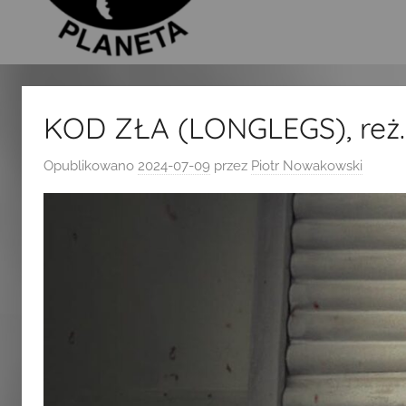
KOD ZŁA (LONGLEGS), reż.
Opublikowano
2024-07-09
przez
Piotr Nowakowski