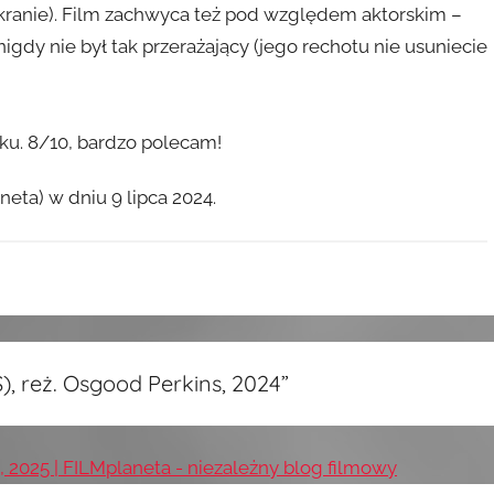
 ekranie). Film zachwyca też pod względem aktorskim –
igdy nie był tak przerażający (jego rechotu nie usuniecie
oku. 8/10, bardzo polecam!
eta) w dniu 9 lipca 2024.
 reż. Osgood Perkins, 2024
”
2025 | FILMplaneta - niezależny blog filmowy