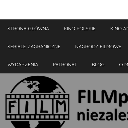
Przejdź
do
FILMplaneta
niezależny
treści
blog
STRONA GŁÓWNA
KINO POLSKIE
KINO A
filmowy
SERIALE ZAGRANICZNE
NAGRODY FILMOWE
WYDARZENIA
PATRONAT
BLOG
O M