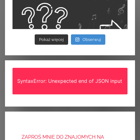
Pokaż więcej
Obserwuj
SyntaxError: Unexpected end of JSON input
ZAPROŚ MNIE DO ZNAJOMYCH NA