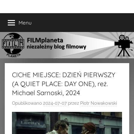
Przejdź
FILMplaneta
niezależny
do
blog
treści
Menu
filmowy
CICHE MIEJSCE: DZIEŃ PIERWSZY
(A QUIET PLACE: DAY ONE), reż.
Michael Sarnoski, 2024
Opublikowano
2024-07-07
przez
Piotr Nowakowski