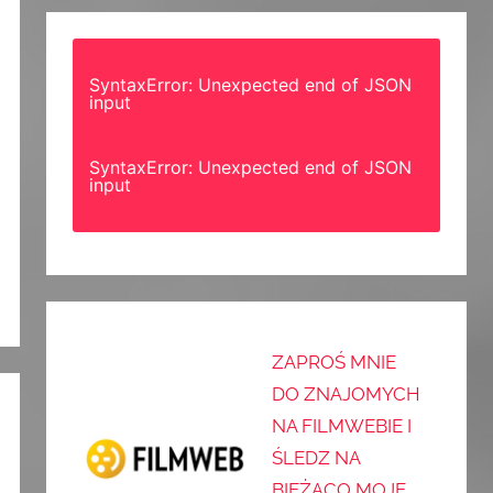
SyntaxError: Unexpected end of JSON
input
SyntaxError: Unexpected end of JSON
input
ZAPROŚ MNIE
DO ZNAJOMYCH
NA FILMWEBIE I
ŚLEDZ NA
BIEŻĄCO MOJE