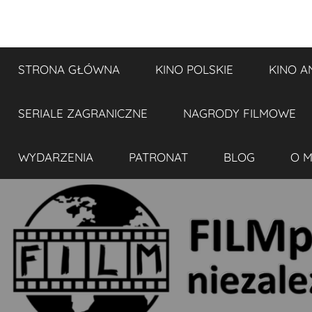
Przejdź
do
FILMplaneta
niezależny
treści
blog
STRONA GŁÓWNA
KINO POLSKIE
KINO A
filmowy
SERIALE ZAGRANICZNE
NAGRODY FILMOWE
WYDARZENIA
PATRONAT
BLOG
O M