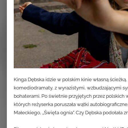
Kinga Dębska idzie w polskim kinie własną ścieżką
komediodramaty, z wyrazistymi, wzbudzającymi sy
bohaterami. Po świetnie przyjętych przez polskich 
których reżyserka poruszała wątki autobiograficzne
Małeckiego, „Święta ognia”. Czy Dębska podołała