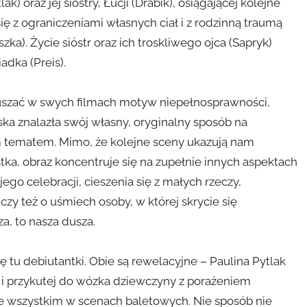
) oraz jej siostry, Łucji (Drabik), osiągającej kolejne
ę z ograniczeniami własnych ciał i z rodzinną traumą
ka). Życie sióstr oraz ich troskliwego ojca (Sapryk)
adka (Preis).
ruszać w swych filmach motyw niepełnosprawności,
ka znalazła swój własny, oryginalny sposób na
m tematem. Mimo, że kolejne sceny ukazują nam
stka, obraz koncentruje się na zupełnie innych aspektach
 jego celebracji, cieszenia się z małych rzeczy,
czy też o uśmiech osoby, w której skrycie się
a, to nasza dusza.
ę tu debiutantki. Obie są rewelacyjne – Paulina Pytlak
ak i przykutej do wózka dziewczyny z porażeniem
 wszystkim w scenach baletowych. Nie sposób nie