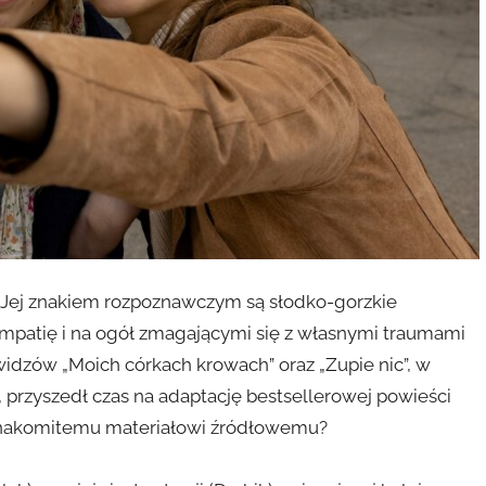
. Jej znakiem rozpoznawczym są słodko-gorzkie
mpatię i na ogół zmagającymi się z własnymi traumami
widzów „Moich córkach krowach” oraz „Zupie nic”, w
, przyszedł czas na adaptację bestsellerowej powieści
 znakomitemu materiałowi źródłowemu?