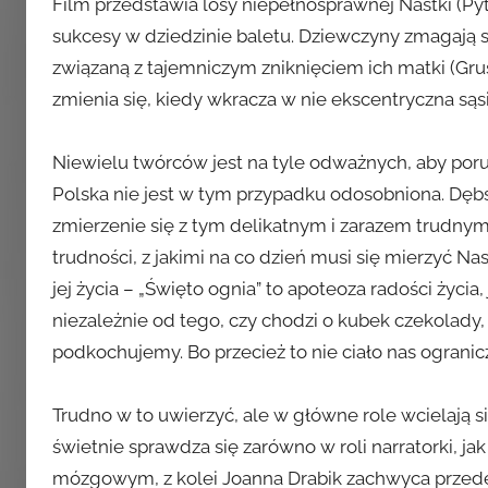
Film przedstawia losy niepełnosprawnej Nastki (Pytlak
sukcesy w dziedzinie baletu. Dziewczyny zmagają si
związaną z tajemniczym zniknięciem ich matki (Grusz
zmienia się, kiedy wkracza w nie ekscentryczna sąsi
Niewielu twórców jest na tyle odważnych, aby po
Polska nie jest w tym przypadku odosobniona. Dębs
zmierzenie się z tym delikatnym i zarazem trudny
trudności, z jakimi na co dzień musi się mierzyć Na
jej życia – „Święto ognia” to apoteoza radości życia,
niezależnie od tego, czy chodzi o kubek czekolady, 
podkochujemy. Bo przecież to nie ciało nas ogranicz
Trudno w to uwierzyć, ale w główne role wcielają si
świetnie sprawdza się zarówno w roli narratorki, j
mózgowym, z kolei Joanna Drabik zachwyca przede