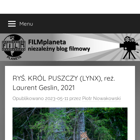
Przejdź
FILMplaneta
niezależny
do
blog
treści
Menu
filmowy
RYŚ. KRÓL PUSZCZY (LYNX), reż.
Laurent Geslin, 2021
Opublikowano
2023-05-11
przez
Piotr Nowakowski