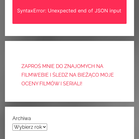
SyntaxError: Unexpected end of JSON input
ZAPROŚ MNIE DO ZNAJOMYCH NA
FILMWEBIE I ŚLEDZ NA BIEŻĄCO MOJE
OCENY FILMÓW I SERIALI!
Archiwa