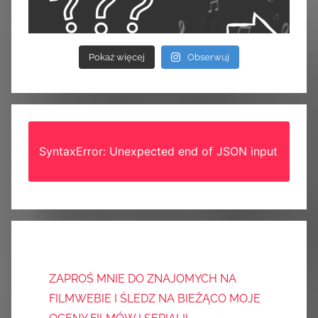
Pokaż więcej
Obserwuj
SyntaxError: Unexpected end of JSON input
ZAPROŚ MNIE DO ZNAJOMYCH NA
FILMWEBIE I ŚLEDZ NA BIEŻĄCO MOJE