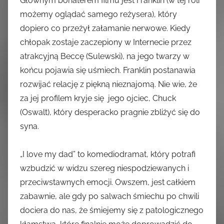
Głównym bohaterem filmu jest Franklin (w tej roli
możemy oglądać samego reżysera), który
dopiero co przeżył załamanie nerwowe. Kiedy
chłopak zostaje zaczepiony w Internecie przez
atrakcyjną Beccę (Sulewski), na jego twarzy w
końcu pojawia się uśmiech. Franklin postanawia
rozwijać relację z piękną nieznajomą. Nie wie, że
za jej profilem kryje się jego ojciec, Chuck
(Oswalt), który desperacko pragnie zbliżyć się do
syna.
„I love my dad” to komediodramat, który potrafi
wzbudzić w widzu szereg niespodziewanych i
przeciwstawnych emocji. Owszem, jest całkiem
zabawnie, ale gdy po salwach śmiechu po chwili
dociera do nas, że śmiejemy się z patologicznego