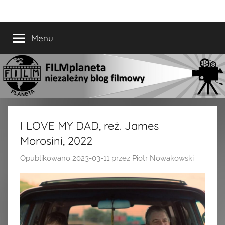
Przejdź
FILMplaneta
niezależny
do
blog
treści
Menu
filmowy
I LOVE MY DAD, reż. James
Morosini, 2022
Opublikowano
2023-03-11
przez
Piotr Nowakowski