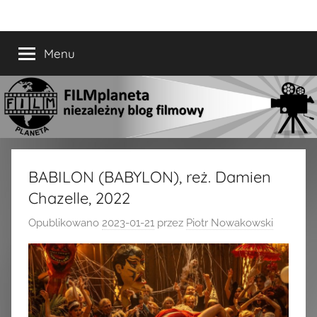
Przejdź
FILMplaneta
niezależny
do
blog
treści
Menu
filmowy
BABILON (BABYLON), reż. Damien
Chazelle, 2022
Opublikowano
2023-01-21
przez
Piotr Nowakowski