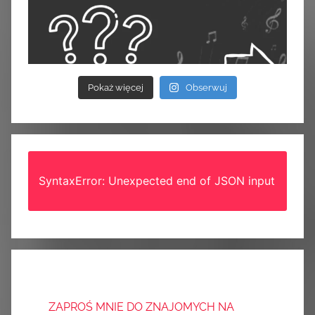
Pokaż więcej
Obserwuj
SyntaxError: Unexpected end of JSON input
ZAPROŚ MNIE DO ZNAJOMYCH NA