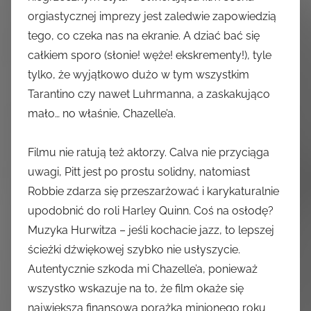
orgiastycznej imprezy jest zaledwie zapowiedzią
tego, co czeka nas na ekranie. A dziać bać się
całkiem sporo (słonie! węże! ekskrementy!), tyle
tylko, że wyjątkowo dużo w tym wszystkim
Tarantino czy nawet Luhrmanna, a zaskakująco
mało… no właśnie, Chazelle’a.
Filmu nie ratują też aktorzy. Calva nie przyciąga
uwagi, Pitt jest po prostu solidny, natomiast
Robbie zdarza się przeszarżować i karykaturalnie
upodobnić do roli Harley Quinn. Coś na osłodę?
Muzyka Hurwitza – jeśli kochacie jazz, to lepszej
ścieżki dźwiękowej szybko nie usłyszycie.
Autentycznie szkoda mi Chazelle’a, ponieważ
wszystko wskazuje na to, że film okaże się
największą finansową porażką minionego roku