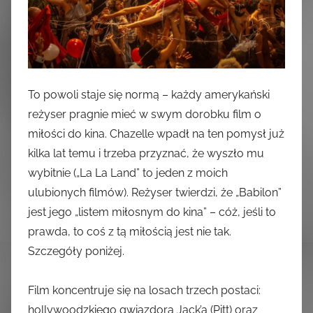
To powoli staje się normą – każdy amerykański
reżyser pragnie mieć w swym dorobku film o
miłości do kina. Chazelle wpadł na ten pomysł już
kilka lat temu i trzeba przyznać, że wyszło mu
wybitnie („La La Land” to jeden z moich
ulubionych filmów). Reżyser twierdzi, że „Babilon”
jest jego „listem miłosnym do kina” – cóż, jeśli to
prawda, to coś z tą miłością jest nie tak.
Szczegóły poniżej.
Film koncentruje się na losach trzech postaci:
hollywoodzkiego gwiazdora Jack’a (Pitt) oraz