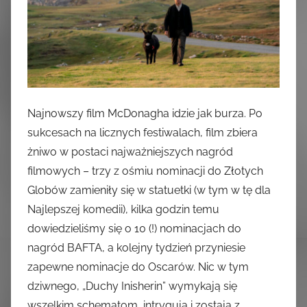
Najnowszy film McDonagha idzie jak burza. Po
sukcesach na licznych festiwalach, film zbiera
żniwo w postaci najważniejszych nagród
filmowych – trzy z ośmiu nominacji do Złotych
Globów zamieniły się w statuetki (w tym w tę dla
Najlepszej komedii), kilka godzin temu
dowiedzieliśmy się o 10 (!) nominacjach do
nagród BAFTA, a kolejny tydzień przyniesie
zapewne nominacje do Oscarów. Nic w tym
dziwnego, „Duchy Inisherin” wymykają się
wszelkim schematom, intrygują i zostają z