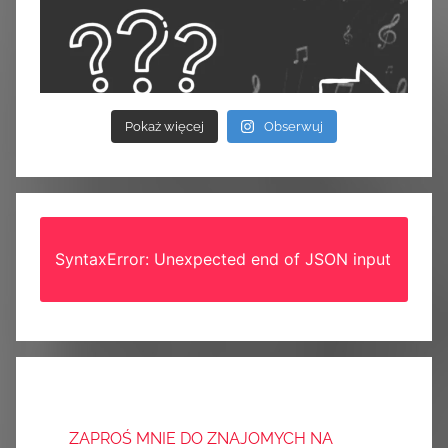
Pokaż więcej
Obserwuj
SyntaxError: Unexpected end of JSON input
ZAPROŚ MNIE DO ZNAJOMYCH NA