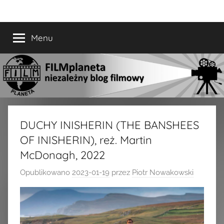
Przejdź
FILMplaneta
niezależny
do
blog
treści
Menu
filmowy
DUCHY INISHERIN (THE BANSHEES
OF INISHERIN), reż. Martin
McDonagh, 2022
Opublikowano
2023-01-19
przez
Piotr Nowakowski