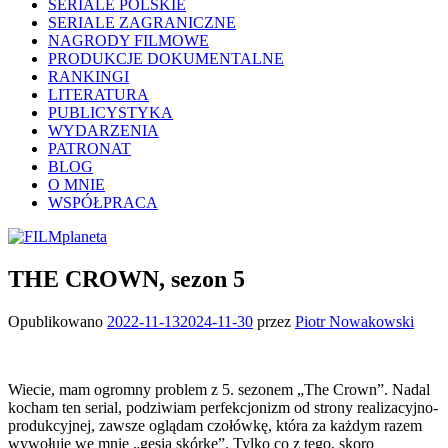
SERIALE POLSKIE
SERIALE ZAGRANICZNE
NAGRODY FILMOWE
PRODUKCJE DOKUMENTALNE
RANKINGI
LITERATURA
PUBLICYSTYKA
WYDARZENIA
PATRONAT
BLOG
O MNIE
WSPÓŁPRACA
THE CROWN, sezon 5
Opublikowano
2022-11-13
2024-11-30
przez
Piotr Nowakowski
Wiecie, mam ogromny problem z 5. sezonem „The Crown”. Nadal
kocham ten serial, podziwiam perfekcjonizm od strony realizacyjno-
produkcyjnej, zawsze oglądam czołówkę, która za każdym razem
wywołuje we mnie „gęsią skórkę”. Tylko co z tego, skoro