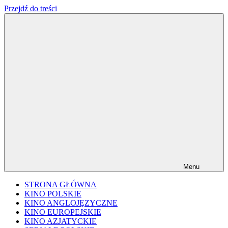
Przejdź do treści
FILMplaneta
niezależny
blog
filmowy
Menu
STRONA GŁÓWNA
KINO POLSKIE
KINO ANGLOJĘZYCZNE
KINO EUROPEJSKIE
KINO AZJATYCKIE