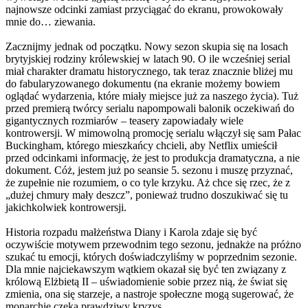
najnowsze odcinki zamiast przyciągać do ekranu, prowokowały
mnie do… ziewania.
Zacznijmy jednak od początku. Nowy sezon skupia się na losach
brytyjskiej rodziny królewskiej w latach 90. O ile wcześniej serial
miał charakter dramatu historycznego, tak teraz znacznie bliżej mu
do fabularyzowanego dokumentu (na ekranie możemy bowiem
oglądać wydarzenia, które miały miejsce już za naszego życia). Tuż
przed premierą twórcy serialu napompowali balonik oczekiwań do
gigantycznych rozmiarów – teasery zapowiadały wiele
kontrowersji. W mimowolną promocję serialu włączył się sam Pałac
Buckingham, którego mieszkańcy chcieli, aby Netflix umieścił
przed odcinkami informację, że jest to produkcja dramatyczna, a nie
dokument. Cóż, jestem już po seansie 5. sezonu i muszę przyznać,
że zupełnie nie rozumiem, o co tyle krzyku. Aż chce się rzec, że z
„dużej chmury mały deszcz”, ponieważ trudno doszukiwać się tu
jakichkolwiek kontrowersji.
Historia rozpadu małżeństwa Diany i Karola zdaje się być
oczywiście motywem przewodnim tego sezonu, jednakże na próżno
szukać tu emocji, których doświadczyliśmy w poprzednim sezonie.
Dla mnie najciekawszym wątkiem okazał się być ten związany z
królową Elżbietą II – uświadomienie sobie przez nią, że świat się
zmienia, ona się starzeje, a nastroje społeczne mogą sugerować, że
monarchię czeka prawdziwy kryzys.