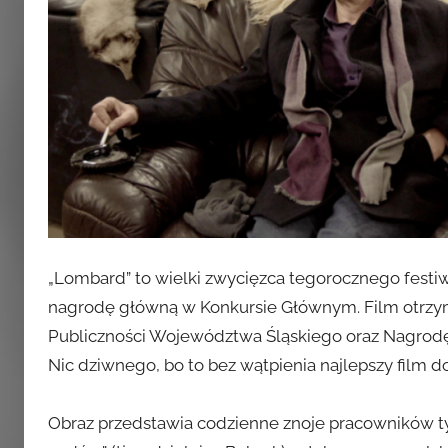
„Lombard” to wielki zwycięzca tegorocznego festiw
nagrodę główną w Konkursie Głównym. Film otrzy
Publiczności Województwa Śląskiego oraz Nagrodę
Nic dziwnego, bo to bez wątpienia najlepszy film d
Obraz przedstawia codzienne znoje pracowników t