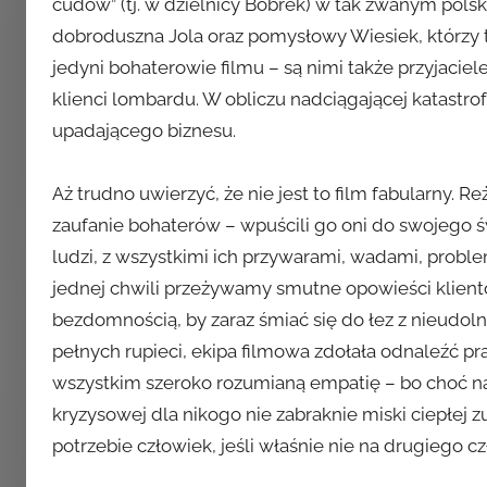
cudów” (tj. w dzielnicy Bobrek) w tak zwanym polsk
dobroduszna Jola oraz pomysłowy Wiesiek, którzy 
jedyni bohaterowie filmu – są nimi także przyjaciel
klienci lombardu. W obliczu nadciągającej katastro
upadającego biznesu.
Aż trudno uwierzyć, że nie jest to film fabularny.
zaufanie bohaterów – wpuścili go oni do swojego 
ludzi, z wszystkimi ich przywarami, wadami, pro
jednej chwili przeżywamy smutne opowieści klie
bezdomnością, by zaraz śmiać się do łez z nieudol
pełnych rupieci, ekipa filmowa zdołała odnaleźć 
wszystkim szeroko rozumianą empatię – bo choć najw
kryzysowej dla nikogo nie zabraknie miski ciepłej
potrzebie człowiek, jeśli właśnie nie na drugiego c