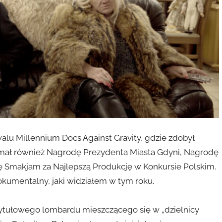
alu Millennium Docs Against Gravity, gdzie zdobył
mał również Nagrodę Prezydenta Miasta Gdyni, Nagrodę
 Smakjam za Najlepszą Produkcję w Konkursie Polskim.
okumentalny, jaki widziałem w tym roku.
ytułowego lombardu mieszczącego się w „dzielnicy