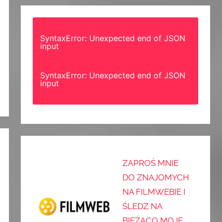
SyntaxError: Unexpected end of JSON
input
SyntaxError: Unexpected end of JSON
input
ZAPROŚ MNIE
DO ZNAJOMYCH
NA FILMWEBIE I
ŚLEDZ NA
BIEŻĄCO MOJE