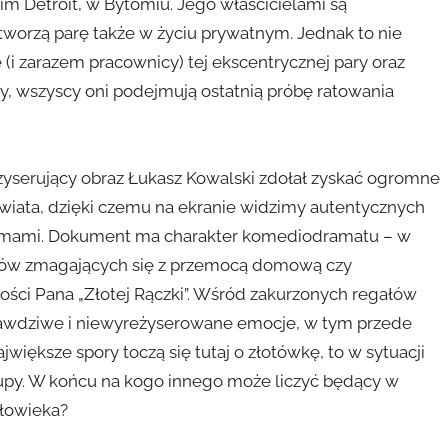
im Detroit, w Bytomiu. Jego właścicielami są
tworzą parę także w życiu prywatnym. Jednak to nie
e (i zarazem pracownicy) tej ekscentrycznej pary oraz
fy, wszyscy oni podejmują ostatnią próbę ratowania
 Reżyserujący obraz Łukasz Kowalski zdołał zyskać ogromne
świata, dzięki czemu na ekranie widzimy autentycznych
blemami. Dokument ma charakter komediodramatu – w
ntów zmagających się z przemocą domową czy
ności Pana „Złotej Rączki”. Wśród zakurzonych regałów
prawdziwe i niewyreżyserowane emocje, w tym przede
iększe spory toczą się tutaj o złotówkę, to w sytuacji
 zupy. W końcu na kogo innego może liczyć będący w
złowieka?