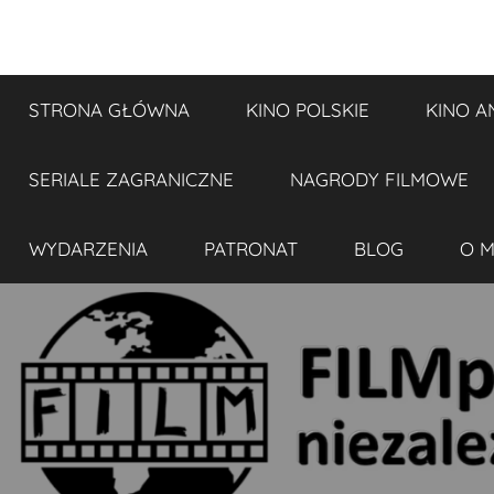
Przejdź
do
FILMplaneta
niezależny
treści
blog
STRONA GŁÓWNA
KINO POLSKIE
KINO A
filmowy
SERIALE ZAGRANICZNE
NAGRODY FILMOWE
WYDARZENIA
PATRONAT
BLOG
O M