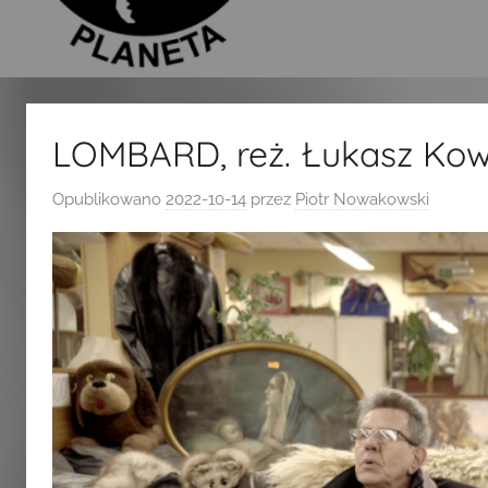
LOMBARD, reż. Łukasz Kowa
Opublikowano
2022-10-14
przez
Piotr Nowakowski