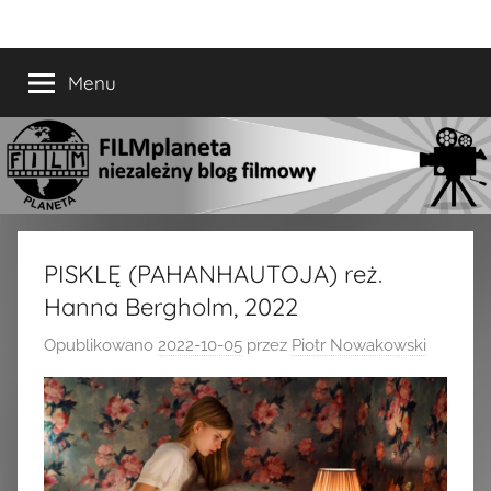
Przejdź
FILMplaneta
niezależny
do
blog
treści
Menu
filmowy
PISKLĘ (PAHANHAUTOJA) reż.
Hanna Bergholm, 2022
Opublikowano
2022-10-05
przez
Piotr Nowakowski