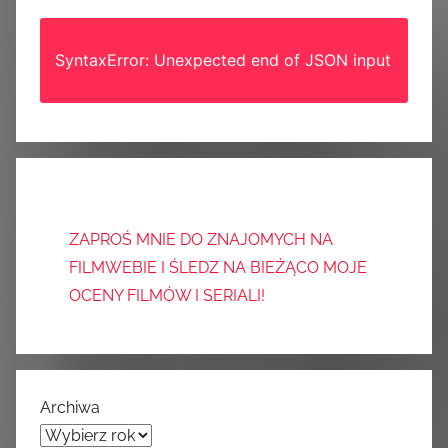
SyntaxError: Unexpected end of JSON input
ZAPROŚ MNIE DO ZNAJOMYCH NA
FILMWEBIE I ŚLEDZ NA BIEŻĄCO MOJE
OCENY FILMÓW I SERIALI!
Archiwa