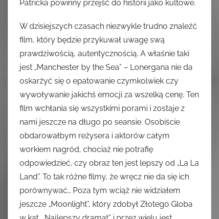
Patricka powinny przejść do historii jako kultowe.
W dzisiejszych czasach niezwykle trudno znaleźć
film, który będzie przykuwał uwagę swą
prawdziwością, autentycznością. A właśnie taki
jest „Manchester by the Sea” – Lonergana nie da
oskarżyć się o epatowanie czymkolwiek czy
wywoływanie jakichś emocji za wszelką cenę. Ten
film wchłania się wszystkimi porami i zostaje z
nami jeszcze na długo po seansie. Osobiście
obdarowałbym reżysera i aktorów całym
workiem nagród, chociaż nie potrafię
odpowiedzieć, czy obraz ten jest lepszy od „La La
Land”. To tak różne filmy, że wręcz nie da się ich
porównywać… Poza tym wciąż nie widziałem
jeszcze „Moonlight”, który zdobył Złotego Globa
w kat. „Najlepszy dramat” i przez wielu jest