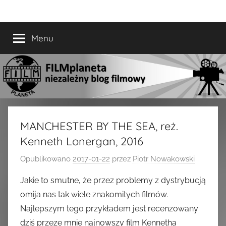
Przejdź
FILMplaneta
niezależny
do
blog
treści
Menu
filmowy
MANCHESTER BY THE SEA, reż.
Kenneth Lonergan, 2016
Opublikowano
2017-01-22
przez
Piotr Nowakowski
Jakie to smutne, że przez problemy z dystrybucją
omija nas tak wiele znakomitych filmów.
Najlepszym tego przykładem jest recenzowany
dziś przeze mnie najnowszy film Kennetha