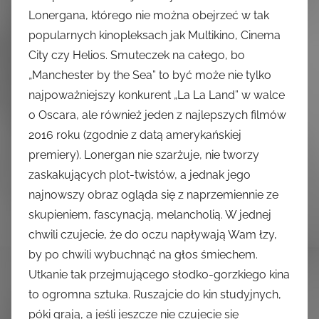
Lonergana, którego nie można obejrzeć w tak
popularnych kinopleksach jak Multikino, Cinema
City czy Helios. Smuteczek na całego, bo
„Manchester by the Sea” to być może nie tylko
najpoważniejszy konkurent „La La Land” w walce
o Oscara, ale również jeden z najlepszych filmów
2016 roku (zgodnie z datą amerykańskiej
premiery). Lonergan nie szarżuje, nie tworzy
zaskakujących plot-twistów, a jednak jego
najnowszy obraz ogląda się z naprzemiennie ze
skupieniem, fascynacją, melancholią. W jednej
chwili czujecie, że do oczu napływają Wam łzy,
by po chwili wybuchnąć na głos śmiechem.
Utkanie tak przejmującego słodko-gorzkiego kina
to ogromna sztuka. Ruszajcie do kin studyjnych,
póki grają, a jeśli jeszcze nie czujecie się