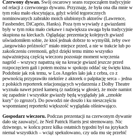
Czerwony dywan.
Swój oscarowy seans rozpocząłem tradycyjnie
od relacji z czerwonego dywanu. Przyznaję, że była ona dla mnie w
tym roku mało ekscytująca, gdyż wśród tegorocznych
nominowanych zabrakło moich ulubionych aktorów (Lawrence,
Fassbender, DiCaprio, Hanks). Poza tym wywiady z gwiazdami
były w tym roku mało ciekawe i największa uwaga była tradycyjnie
skupiona na kieckach. Oglądając prezentację kolejnych gwiazd
uświadomiłem sobie, że ktoś jednak dobrze to wymyślił, żeby owe
„targowisko próżności” miało miejsce przed, a nie w trakcie lub po
zakończeniu ceremonii, gdyż dzięki temu mimo wszystko
najważniejszą częścią wieczoru pozostaje moment wręczenia
nagród – wszyscy napatrzą się na kreacje gwiazd jeszcze przed
rozpoczęciem gali i potem można w spokoju oddać się świętu kina.
Podobnie jak rok temu, w Los Angeles lało jak z cebra, co z
pewnością przyprawiło niektóre z aktorek o palpitację serca – jedna
z polskich reporterek relacjonujących wydarzenia z Dolby Theatre
wyznała nawet przed kamerą (z nadzieją w głosie), że może namiot
się zapadnie i wszystkie gwiazdy będą wyglądały jak „zmokłe
kury” (o zgrozo!). Do powodzi nie doszło i ku nieszczęściu
wspomnianej reporterki większość wyglądała olśniewająco.
Gospodarz wieczoru.
Podczas prezentacji na czerwonym dywanie
dało się zauważyć, że Neil Patrick Harris jest stremowany. Nic
dziwnego, w końcu przez kilka ostatnich tygodni był na językach
niemal wszystkich – wciąż spekulowano, czy uda mu się przebić