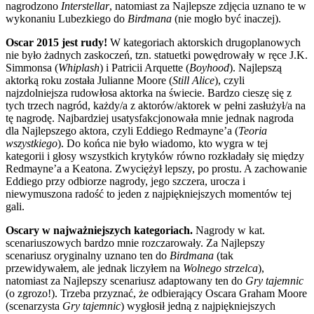
nagrodzono
Interstellar
, natomiast za Najlepsze zdjęcia uznano te w
wykonaniu Lubezkiego do
Birdmana
(nie mogło być inaczej).
Oscar 2015 jest rudy!
W kategoriach aktorskich drugoplanowych
nie było żadnych zaskoczeń, tzn. statuetki powędrowały w ręce J.K.
Simmonsa (
Whiplash
) i Patricii Arquette (
Boyhood
). Najlepszą
aktorką roku została Julianne Moore (
Still Alice
), czyli
najzdolniejsza rudowłosa aktorka na świecie. Bardzo cieszę się z
tych trzech nagród, każdy/a z aktorów/aktorek w pełni zasłużył/a na
tę nagrodę. Najbardziej usatysfakcjonowała mnie jednak nagroda
dla Najlepszego aktora, czyli Eddiego Redmayne’a (
Teoria
wszystkiego
). Do końca nie było wiadomo, kto wygra w tej
kategorii i głosy wszystkich krytyków równo rozkładały się między
Redmayne’a a Keatona. Zwyciężył lepszy, po prostu. A zachowanie
Eddiego przy odbiorze nagrody, jego szczera, urocza i
niewymuszona radość to jeden z najpiękniejszych momentów tej
gali.
Oscary w najważniejszych kategoriach.
Nagrody w kat.
scenariuszowych bardzo mnie rozczarowały. Za Najlepszy
scenariusz oryginalny uznano ten do
Birdmana
(tak
przewidywałem, ale jednak liczyłem na
Wolnego strzelca
),
natomiast za Najlepszy scenariusz adaptowany ten do
Gry tajemnic
(o zgrozo!). Trzeba przyznać, że odbierający Oscara Graham Moore
(scenarzysta
Gry tajemnic
) wygłosił jedną z najpiękniejszych