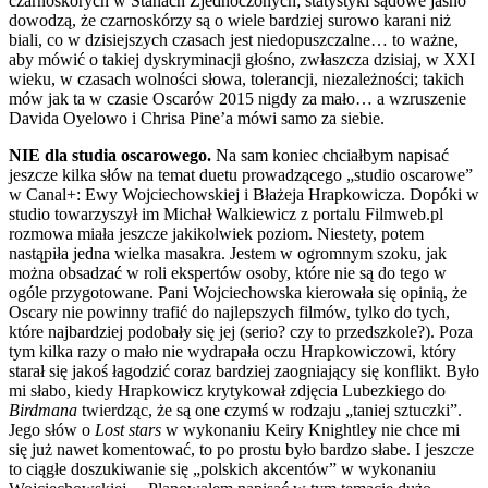
czarnoskórych w Stanach Zjednoczonych; statystyki sądowe jasno
dowodzą, że czarnoskórzy są o wiele bardziej surowo karani niż
biali, co w dzisiejszych czasach jest niedopuszczalne… to ważne,
aby mówić o takiej dyskryminacji głośno, zwłaszcza dzisiaj, w XXI
wieku, w czasach wolności słowa, tolerancji, niezależności; takich
mów jak ta w czasie Oscarów 2015 nigdy za mało… a wzruszenie
Davida Oyelowo i Chrisa Pine’a mówi samo za siebie.
NIE dla studia oscarowego.
Na sam koniec chciałbym napisać
jeszcze kilka słów na temat duetu prowadzącego „studio oscarowe”
w Canal+: Ewy Wojciechowskiej i Błażeja Hrapkowicza. Dopóki w
studio towarzyszył im Michał Walkiewicz z portalu Filmweb.pl
rozmowa miała jeszcze jakikolwiek poziom. Niestety, potem
nastąpiła jedna wielka masakra. Jestem w ogromnym szoku, jak
można obsadzać w roli ekspertów osoby, które nie są do tego w
ogóle przygotowane. Pani Wojciechowska kierowała się opinią, że
Oscary nie powinny trafić do najlepszych filmów, tylko do tych,
które najbardziej podobały się jej (serio? czy to przedszkole?). Poza
tym kilka razy o mało nie wydrapała oczu Hrapkowiczowi, który
starał się jakoś łagodzić coraz bardziej zaogniający się konflikt. Było
mi słabo, kiedy Hrapkowicz krytykował zdjęcia Lubezkiego do
Birdmana
twierdząc, że są one czymś w rodzaju „taniej sztuczki”.
Jego słów o
Lost stars
w wykonaniu Keiry Knightley nie chce mi
się już nawet komentować, to po prostu było bardzo słabe. I jeszcze
to ciągłe doszukiwanie się „polskich akcentów” w wykonaniu