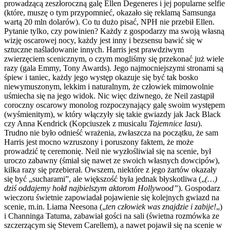
prowadzącą zeszłoroczną galę Ellen Degeneres i jej popularne selfie
(które, muszę o tym przypomnieć, okazało się reklamą Samsunga
wartą 20 mln dolarów). Co tu dużo pisać, NPH nie przebił Ellen.
Pytanie tylko, czy powinien? Każdy z gospodarzy ma swoją własną
wizję oscarowej nocy, każdy jest inny i bezsensu bawić się w
sztuczne naśladowanie innych. Harris jest prawdziwym
zwierzęciem scenicznym, o czym mogliśmy się przekonać już wiele
razy (gala Emmy, Tony Awards). Jego najmocniejszymi stronami są
śpiew i taniec, każdy jego występ okazuje się być tak bosko
niewymuszonym, lekkim i naturalnym, że człowiek mimowolnie
uśmiecha się na jego widok. Nic więc dziwnego, że Neil zastąpił
coroczny oscarowy monolog rozpoczynający galę swoim występem
(wyśmienitym), w który włączyły się takie gwiazdy jak Jack Black
czy Anna Kendrick (Kopciuszek z musicalu
Tajemnice lasu
).
Trudno nie było odnieść wrażenia, zwłaszcza na początku, że sam
Harris jest mocno wzruszony i poruszony faktem, że może
prowadzić tę ceremonię. Neil nie wyzłośliwiał się na scenie, był
uroczo zabawny (śmiał się nawet ze swoich własnych dowcipów),
kilka razy się przebierał. Owszem, niektóre z jego żartów okazały
się być „sucharami”, ale większość była jednak błyskotliwa („
(…)
dziś oddajemy hołd najbielszym aktorom Hollywood”
). Gospodarz
wieczoru świetnie zapowiadał pojawienie się kolejnych gwiazd na
scenie, m.in. Liama Neesona („
ten człowiek was znajdzie i zabije!
„)
i Channinga Tatuma, zabawiał gości na sali (świetna rozmówka ze
szczerzącym się Stevem Carellem), a nawet pojawił się na scenie w