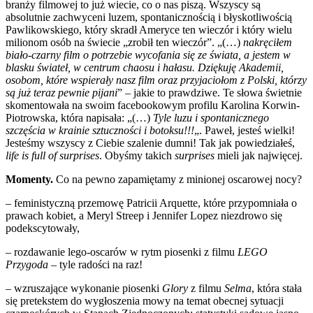
branży filmowej to już wiecie, co o nas piszą. Wszyscy są
absolutnie zachwyceni luzem, spontanicznością i błyskotliwością
Pawlikowskiego, który skradł Ameryce ten wieczór i który wielu
milionom osób na świecie „zrobił ten wieczór”. „(…)
nakręciłem
biało-czarny film o potrzebie wycofania się ze świata, a jestem w
blasku świateł, w centrum chaosu i hałasu. Dziękuję Akademii,
osobom, które wspierały nasz film oraz przyjaciołom z Polski, którzy
są już teraz pewnie pijani
” – jakie to prawdziwe. Te słowa świetnie
skomentowała na swoim facebookowym profilu Karolina Korwin-
Piotrowska, która napisała: „(…)
Tyle luzu i spontanicznego
szczęścia w krainie sztuczności i botoksu!!!
„. Paweł, jesteś wielki!
Jesteśmy wszyscy z Ciebie szalenie dumni! Tak jak powiedziałeś,
life is full of surprises
. Obyśmy takich
surprises
mieli jak najwięcej.
Momenty.
Co na pewno zapamiętamy z minionej oscarowej nocy?
– feministyczną przemowę Patricii Arquette, które przypomniała o
prawach kobiet, a Meryl Streep i Jennifer Lopez niezdrowo się
podekscytowały,
– rozdawanie lego-oscarów w rytm piosenki z filmu
LEGO
Przygoda
– tyle radości na raz!
– wzruszające wykonanie piosenki
Glory
z filmu
Selma
, która stała
się pretekstem do wygłoszenia mowy na temat obecnej sytuacji