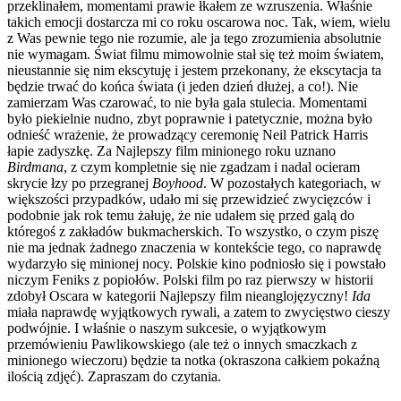
przeklinałem, momentami prawie łkałem ze wzruszenia. Właśnie
takich emocji dostarcza mi co roku oscarowa noc. Tak, wiem, wielu
z Was pewnie tego nie rozumie, ale ja tego zrozumienia absolutnie
nie wymagam. Świat filmu mimowolnie stał się też moim światem,
nieustannie się nim ekscytuję i jestem przekonany, że ekscytacja ta
będzie trwać do końca świata (i jeden dzień dłużej, a co!). Nie
zamierzam Was czarować, to nie była gala stulecia. Momentami
było piekielnie nudno, zbyt poprawnie i patetycznie, można było
odnieść wrażenie, że prowadzący ceremonię Neil Patrick Harris
łapie zadyszkę. Za Najlepszy film minionego roku uznano
Birdmana
, z czym kompletnie się nie zgadzam i nadal ocieram
skrycie łzy po przegranej
Boyhood
. W pozostałych kategoriach, w
większości przypadków, udało mi się przewidzieć zwycięzców i
podobnie jak rok temu żałuję, że nie udałem się przed galą do
któregoś z zakładów bukmacherskich. To wszystko, o czym piszę
nie ma jednak żadnego znaczenia w kontekście tego, co naprawdę
wydarzyło się minionej nocy. Polskie kino podniosło się i powstało
niczym Feniks z popiołów. Polski film po raz pierwszy w historii
zdobył Oscara w kategorii Najlepszy film nieanglojęzyczny!
Ida
miała naprawdę wyjątkowych rywali, a zatem to zwycięstwo cieszy
podwójnie. I właśnie o naszym sukcesie, o wyjątkowym
przemówieniu Pawlikowskiego (ale też o innych smaczkach z
minionego wieczoru) będzie ta notka (okraszona całkiem pokaźną
ilością zdjęć). Zapraszam do czytania.