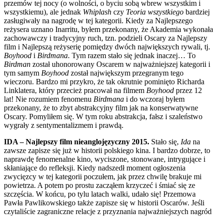
przemów tej nocy (o wolności, o byciu sobą wbrew wszystkim i
wszystkiemu), ale jednak
Whiplash
czy
Teoria wszystkiego
bardziej
zasługiwały na nagrodę w tej kategorii. Kiedy za Najlepszego
reżysera uznano Inarritu, byłem przekonany, że Akademia wykonała
zachowawczy i tradycyjny ruch, tzn. podzieli Oscary za Najlepszy
film i Najlepszą reżyserię pomiędzy dwóch największych rywali, tj.
Boyhood
i
Birdmana
. Tym razem stało się jednak inaczej… To
Birdman
został uhonorowany Oscarem w najważniejszej kategorii i
tym samym
Boyhood
został największym przegranym tego
wieczoru. Bardzo mi przykro, że tak okrutnie pominięto Richarda
Linklatera, który przecież pracował na filmem
Boyhood
przez 12
lat! Nie rozumiem fenomenu
Birdmana
i do wczoraj byłem
przekonany, że to zbyt abstrakcyjny film jak na konserwatywne
Oscary. Pomyliłem się. W tym roku abstrakcja, fałsz i szaleństwo
wygrały z sentymentalizmem i prawdą.
IDA – Najlepszy film nieanglojęzyczny 2015.
Stało się,
Ida
na
zawsze zapisze się już w historii polskiego kina. I bardzo dobrze, to
naprawdę fenomenalne kino, wyciszone, stonowane, intrygujące i
skłaniające do refleksji. Kiedy nadszedł moment ogłoszenia
zwycięzcy w tej kategorii poczułem, jak przez chwilę brakuje mi
powietrza. A potem po prostu zacząłem krzyczeć i śmiać się ze
szczęścia. W końcu, po tylu latach walki, udało się! Przemowa
Pawła Pawlikowskiego także zapisze się w historii Oscarów. Jeśli
czytaliście zagraniczne relacje z przyznania najważniejszych nagród