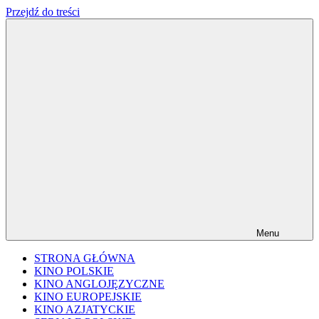
Przejdź do treści
FILMplaneta
niezależny
blog
filmowy
Menu
STRONA GŁÓWNA
KINO POLSKIE
KINO ANGLOJĘZYCZNE
KINO EUROPEJSKIE
KINO AZJATYCKIE