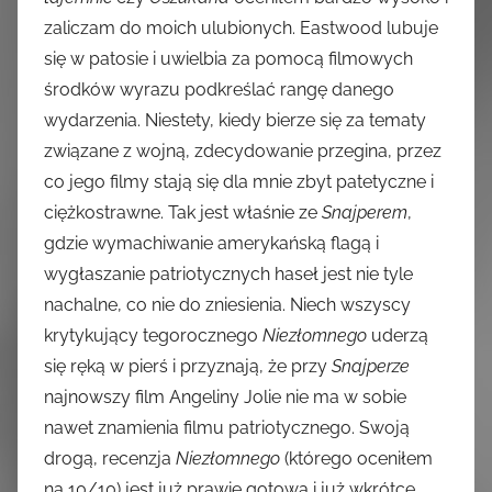
zaliczam do moich ulubionych. Eastwood lubuje
się w patosie i uwielbia za pomocą filmowych
środków wyrazu podkreślać rangę danego
wydarzenia. Niestety, kiedy bierze się za tematy
związane z wojną, zdecydowanie przegina, przez
co jego filmy stają się dla mnie zbyt patetyczne i
ciężkostrawne. Tak jest właśnie ze
Snajperem
,
gdzie wymachiwanie amerykańską flagą i
wygłaszanie patriotycznych haseł jest nie tyle
nachalne, co nie do zniesienia. Niech wszyscy
krytykujący tegorocznego
Niezłomnego
uderzą
się ręką w pierś i przyznają, że przy
Snajperze
najnowszy film Angeliny Jolie nie ma w sobie
nawet znamienia filmu patriotycznego. Swoją
drogą, recenzja
Niezłomnego
(którego oceniłem
na 10/10) jest już prawie gotowa i już wkrótce