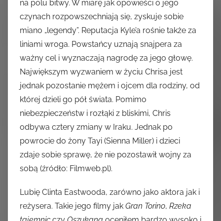
na polu bitwy. W miarę jak opowieści o jego
czynach rozpowszechniają się, zyskuje sobie
miano „legendy”. Reputacja Kyle’a rośnie także za
liniami wroga. Powstańcy uznają snajpera za
ważny cel i wyznaczają nagrodę za jego głowę.
Największym wyzwaniem w życiu Chrisa jest
jednak pozostanie mężem i ojcem dla rodziny, od
której dzieli go pół świata. Pomimo
niebezpieczeństw i rozłąki z bliskimi, Chris
odbywa cztery zmiany w Iraku. Jednak po
powrocie do żony Tayi (Sienna Miller) i dzieci
zdaje sobie sprawę, że nie pozostawił wojny za
sobą (źródło: Filmweb.pl).
Lubię Clinta Eastwooda, zarówno jako aktora jak i
reżysera. Takie jego filmy jak
Gran Torino
,
Rzeka
tajemnic
czy
Oszukana
oceniłem bardzo wysoko i