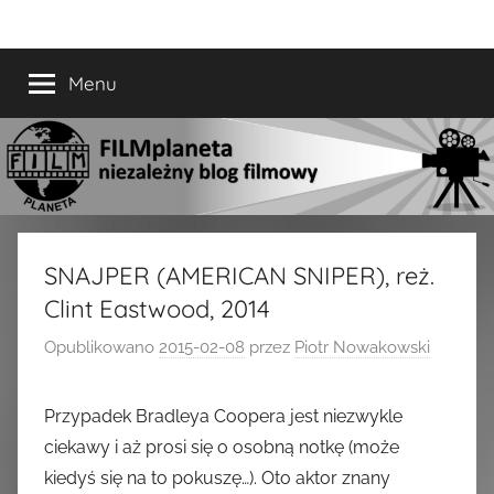
Przejdź
FILMplaneta
niezależny
do
blog
treści
Menu
filmowy
SNAJPER (AMERICAN SNIPER), reż.
Clint Eastwood, 2014
Opublikowano
2015-02-08
przez
Piotr Nowakowski
Przypadek Bradleya Coopera jest niezwykle
ciekawy i aż prosi się o osobną notkę (może
kiedyś się na to pokuszę…). Oto aktor znany