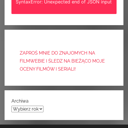
SyntaxError: Unexpected end of JSON input
ZAPROŚ MNIE DO ZNAJOMYCH NA
FILMWEBIE I ŚLEDZ NA BIEŻĄCO MOJE
OCENY FILMÓW I SERIALI!
Archiwa