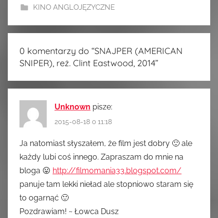
KINO ANGLOJĘZYCZNE
0 komentarzy do “
SNAJPER (AMERICAN
SNIPER), reż. Clint Eastwood, 2014
”
Unknown
pisze:
2015-08-18 o 11:18
Ja natomiast słyszałem, że film jest dobry 🙂 ale
każdy lubi coś innego. Zapraszam do mnie na
bloga 😛
http://filmomania33.blogspot.com/
panuje tam lekki nieład ale stopniowo staram się
to ogarnąć 🙂
Pozdrawiam! ~ Łowca Dusz