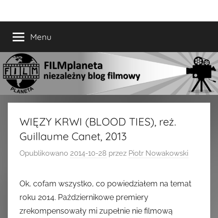
Przejdź
FILMplaneta
niezależny
do
blog
treści
Menu
filmowy
WIĘZY KRWI (BLOOD TIES), reż.
Guillaume Canet, 2013
Opublikowano
2014-10-28
przez
Piotr Nowakowski
Ok, cofam wszystko, co powiedziałem na temat
roku 2014. Październikowe premiery
zrekompensowały mi zupełnie nie filmową