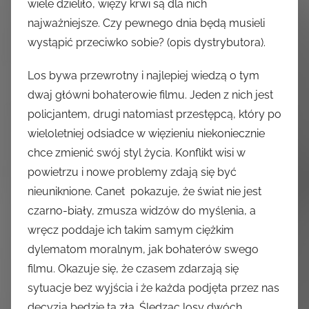
wiele dzieliło, więzy krwi są dla nich
najważniejsze. Czy pewnego dnia będą musieli
wystąpić przeciwko sobie? (opis dystrybutora).
Los bywa przewrotny i najlepiej wiedzą o tym
dwaj główni bohaterowie filmu. Jeden z nich jest
policjantem, drugi natomiast przestępcą, który po
wieloletniej odsiadce w więzieniu niekoniecznie
chce zmienić swój styl życia. Konflikt wisi w
powietrzu i nowe problemy zdają się być
nieuniknione. Canet pokazuje, że świat nie jest
czarno-biały, zmusza widzów do myślenia, a
wręcz poddaje ich takim samym ciężkim
dylematom moralnym, jak bohaterów swego
filmu. Okazuje się, że czasem zdarzają się
sytuacje bez wyjścia i że każda podjęta przez nas
decyzja będzie tą złą. Śledząc losy dwóch