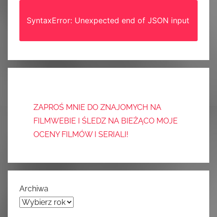
SyntaxError: Unexpected end of JSON input
ZAPROŚ MNIE DO ZNAJOMYCH NA
FILMWEBIE I ŚLEDZ NA BIEŻĄCO MOJE
OCENY FILMÓW I SERIALI!
Archiwa