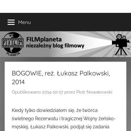
Przejdź
FILMplaneta
niezależny
do
blog
treści
Menu
filmowy
BOGOWIE, reż. Łukasz Palkowski,
2014
Opublikowano
2014-10-17
przez
Piotr Nowakowski
Kiedy tylko dowiedziałem się, że twórca
świetnego Rezerwatu i tragicznej Wojny żeńsko-
męskiej, Łukasz Palkowski, podjął się zadania