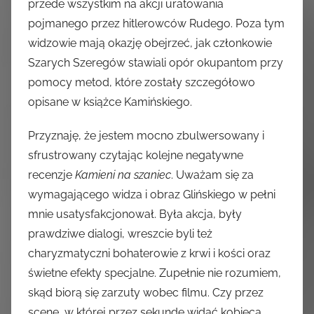
przede wszystkim na akcji uratowania
pojmanego przez hitlerowców Rudego. Poza tym
widzowie mają okazję obejrzeć, jak członkowie
Szarych Szeregów stawiali opór okupantom przy
pomocy metod, które zostały szczegółowo
opisane w książce Kamińskiego.
Przyznaję, że jestem mocno zbulwersowany i
sfrustrowany czytając kolejne negatywne
recenzje
Kamieni na szaniec
. Uważam się za
wymagającego widza i obraz Glińskiego w pełni
mnie usatysfakcjonował. Była akcja, były
prawdziwe dialogi, wreszcie byli też
charyzmatyczni bohaterowie z krwi i kości oraz
świetne efekty specjalne. Zupełnie nie rozumiem,
skąd biorą się zarzuty wobec filmu. Czy przez
scenę, w której przez sekundę widać kobiecą