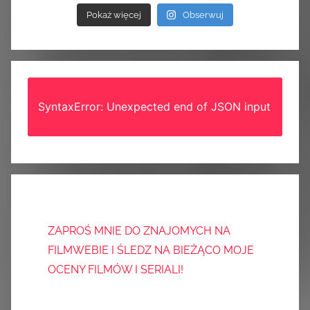
Pokaż więcej
Obserwuj
SyntaxError: Unexpected end of JSON input
ZAPROŚ MNIE DO ZNAJOMYCH NA
FILMWEBIE I ŚLEDZ NA BIEŻĄCO MOJE
OCENY FILMÓW I SERIALI!