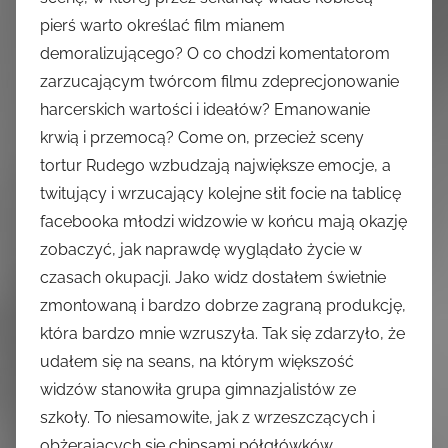
pierś warto określać film mianem
demoralizującego? O co chodzi komentatorom
zarzucającym twórcom filmu zdeprecjonowanie
harcerskich wartości i ideałów? Emanowanie
krwią i przemocą? Come on, przecież sceny
tortur Rudego wzbudzają największe emocje, a
twitujący i wrzucający kolejne słit focie na tablicę
facebooka młodzi widzowie w końcu mają okazję
zobaczyć, jak naprawdę wyglądało życie w
czasach okupacji. Jako widz dostałem świetnie
zmontowaną i bardzo dobrze zagraną produkcję,
która bardzo mnie wzruszyła. Tak się zdarzyło, że
udałem się na seans, na którym większość
widzów stanowiła grupa gimnazjalistów ze
szkoły. To niesamowite, jak z wrzeszczących i
obżerających się chipsami półgłówków