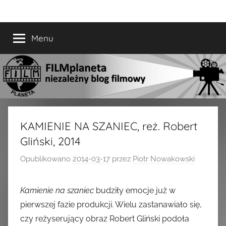
Przejdź
FILMplaneta
niezależny
do
blog
treści
Menu
filmowy
KAMIENIE NA SZANIEC, reż. Robert
Gliński, 2014
Opublikowano
2014-03-17
przez
Piotr Nowakowski
Kamienie na szaniec
budziły emocje już w
pierwszej fazie produkcji. Wielu zastanawiało się,
czy reżyserujący obraz Robert Gliński podoła