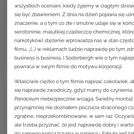
wszystkich oceniani, kiedy żyjemy w ciągłym stresi
się być zbawieniem. Z dnia na dzień pojawia się 
znaczenie, a o tym co złe i smutne udaje się w koń
serotoninie, malutkiej cząsteczce chemicznej, kt
narkotyków) stężenie wprowadza nas w stan często n
filmu, „(…) w reklamach ludzie naprawdę po tym zdr
business is business. I Soderbergh wie o tym najlepi
powraca w swym filmie do motywu korporacji.
Właściwie ciężko o tym filmie napisać cokolwiek, ab
się naprawdę zwodniczy, gdyż mamy do czynienia z
Panaceum
niebezpiecznie wciąga. Świetny montaż i
przynajmniej nie doznałem poczucia straconego cza
zgrabne, nieprzekombinowane, w sam raz. Oczywiśc
ale trzeba przyznać, że jest naprawdę dobry i wart
do samego końca trzyma w napięciu. Fabuła jest t