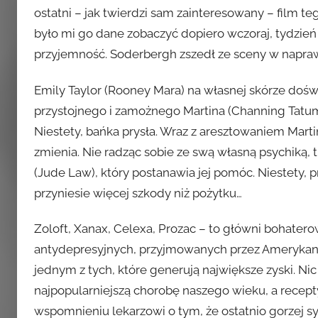
ostatni – jak twierdzi sam zainteresowany – film 
było mi go dane zobaczyć dopiero wczoraj, tydzień
przyjemność. Soderbergh zszedł ze sceny w napraw
Emily Taylor (Rooney Mara) na własnej skórze doś
przystojnego i zamożnego Martina (Channing Tatum)
Niestety, bańka prysła. Wraz z aresztowaniem Marti
zmienia. Nie radząc sobie ze swą własną psychiką, 
(Jude Law), który postanawia jej pomóc. Niestety,
przyniesie więcej szkody niż pożytku…
Zoloft, Xanax, Celexa, Prozac – to główni bohate
antydepresyjnych, przyjmowanych przez Amerykanów
jednym z tych, które generują największe zyski. Ni
najpopularniejszą chorobę naszego wieku, a recep
wspomnieniu lekarzowi o tym, że ostatnio gorzej s