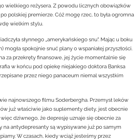
tego wielkiego reżysera. Z powodu licznych obowiązków
 po polskiej premierze. Cóż mogę rzec, to była ogromna
dę wielkim stylu.
wiadczyła słynnego „amerykańskiego snu”. Mając u boku
 mogła spokojnie snuć plany o wspaniałej przyszłości.
na za przekręty finansowe, jej życie momentalnie się
trafia w końcu pod opiekę niejakiego doktora Banksa
 przepisane przez niego panaceum niemal wszystkim
rowie najnowszego filmu Soderbergha. Przemysł leków
 już właściwie jako suplementy diety, jest obecnie
c więc dziwnego, że depresję uznaje się obecnie za
ty na antydepresanty są wypisywane już po samym
ypiamy. W czasach, kiedy wciąż jesteśmy przez