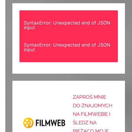
SyntaxError: Unexpected end of JSON
input
SyntaxError: Unexpected end of JSON
input
ZAPROŚ MNIE
DO ZNAJOMYCH
NA FILMWEBIE I
ŚLEDZ NA
BIEŻĄCO MOJE