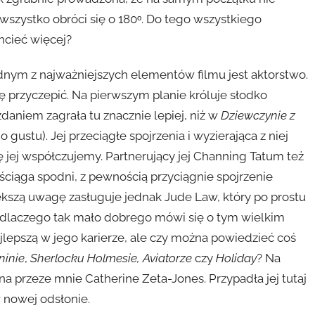
szystko obróci się o 180ᵒ. Do tego wszystkiego
cieć więcej?
ednym z najważniejszych elementów filmu jest aktorstwo.
przyczepić. Na pierwszym planie króluje słodko
aniem zagrała tu znacznie lepiej, niż w
Dziewczynie z
 gustu). Jej przeciągłe spojrzenia i wyzierająca z niej
jej współczujemy. Partnerujący jej Channing Tatum też
 ściąga spodni, z pewnością przyciągnie spojrzenie
ększą uwagę zasługuje jednak Jude Law, który po prostu
, dlaczego tak mało dobrego mówi się o tym wielkim
ajlepszą w jego karierze, ale czy można powiedzieć coś
ninie
,
Sherlocku Holmesie, Aviatorze
czy
Holiday
? Na
na przeze mnie Catherine Zeta-Jones. Przypadła jej tutaj
 nowej odsłonie.