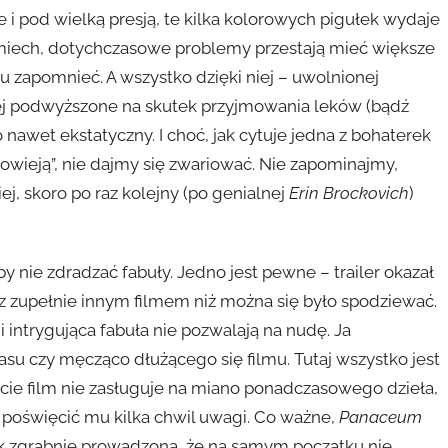
e i pod wielką presją, te kilka kolorowych pigułek wydaje
uśmiech, dotychczasowe problemy przestają mieć większe
cu zapomnieć. A wszystko dzięki niej – uwolnionej
órej podwyższone na skutek przyjmowania leków (bądź
awet ekstatyczny. I choć, jak cytuje jedna z bohaterek
owieją”, nie dajmy się zwariować. Nie zapominajmy,
ej, skoro po raz kolejny (po genialnej
Erin Brockovich
)
y nie zdradzać fabuły. Jedno jest pewne – trailer okazał
 zupełnie innym filmem niż można się było spodziewać.
 intrygująca fabuła nie pozwalają na nudę. Ja
su czy męcząco dłużącego się filmu. Tutaj wszystko jest
ie film nie zasługuje na miano ponadczasowego dzieła,
o poświęcić mu kilka chwil uwagi. Co ważne,
Panaceum
ak zgrabnie prowadzona, że na samym początku nie