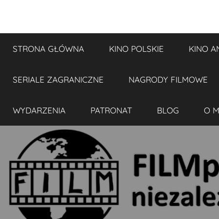
Przejdź
do
FILMplaneta
niezależny
treści
blog
STRONA GŁÓWNA
KINO POLSKIE
KINO A
filmowy
SERIALE ZAGRANICZNE
NAGRODY FILMOWE
WYDARZENIA
PATRONAT
BLOG
O M