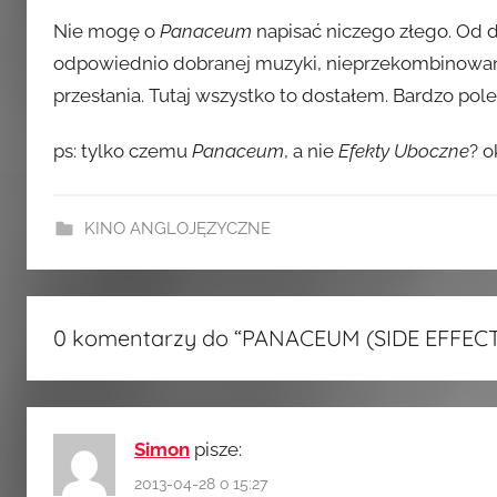
Nie mogę o
Panaceum
napisać niczego złego. Od 
odpowiednio dobranej muzyki, nieprzekombinowan
przesłania. Tutaj wszystko to dostałem. Bardzo pole
ps: tylko czemu
Panaceum
, a nie
Efekty Uboczne
? o
KINO ANGLOJĘZYCZNE
0 komentarzy do “
PANACEUM (SIDE EFFECTS)
Simon
pisze:
2013-04-28 o 15:27