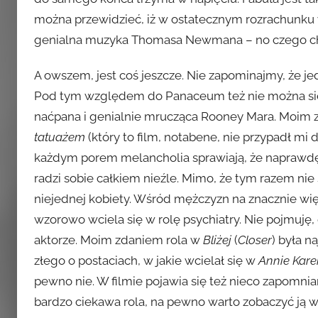
można przewidzieć, iż w ostatecznym rozrachunku w
genialna muzyka Thomasa Newmana – no czego ch
A owszem, jest coś jeszcze. Nie zapominajmy, że j
Pod tym względem do Panaceum też nie można się 
naćpana i genialnie mrucząca Rooney Mara. Moim zd
tatuażem
(który to film, notabene, nie przypadł mi do
każdym porem melancholia sprawiają, że naprawdę 
radzi sobie całkiem nieźle. Mimo, że tym razem nie
niejednej kobiety. Wśród mężczyzn na znacznie wi
wzorowo wciela się w rolę psychiatry. Nie pojmuję
aktorze. Moim zdaniem rola w
Bliżej
(
Closer
) była n
złego o postaciach, w jakie wcielał się w
Annie Kare
pewno nie. W filmie pojawia się też nieco zapomnia
bardzo ciekawa rola, na pewno warto zobaczyć ją w