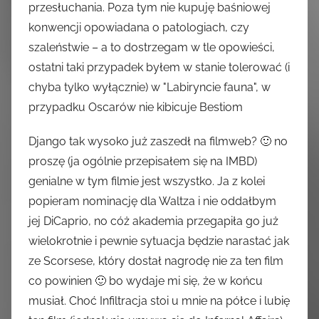
przesłuchania. Poza tym nie kupuję baśniowej
konwencji opowiadana o patologiach, czy
szaleństwie – a to dostrzegam w tle opowieści,
ostatni taki przypadek byłem w stanie tolerować (i
chyba tylko wyłącznie) w "Labiryncie fauna", w
przypadku Oscarów nie kibicuje Bestiom
Django tak wysoko już zaszedł na filmweb? 🙂 no
proszę (ja ogólnie przepisałem się na IMBD)
genialne w tym filmie jest wszystko. Ja z kolei
popieram nominację dla Waltza i nie oddałbym
jej DiCaprio, no cóż akademia przegapiła go już
wielokrotnie i pewnie sytuacja będzie narastać jak
ze Scorsese, który dostał nagrodę nie za ten film
co powinien 🙂 bo wydaje mi się, że w końcu
musiał. Choć Infiltracja stoi u mnie na półce i lubię