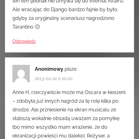
ten film (jednak nie umywa się do Infernal Affairs).
Ale wracając do Django bardzo fajnie by było,
gdyby za oryginalny scenariusz nagrodzono
Tarantino 🙂
Odpowiedz
Anonimowy
pisze:
2013-02-22 o 22:00
Anne H. rzeczywiście może ma Oscara w kieszeni
– zdobyła już innych nagród za tę rolę kilka po
drodze. Ale przniesienie na ekran musicalu ze
słabszą wokalnie obsadą uważam za pomyłkę
(bo mimo wszystko mam wrażenie, że do
ekranizacji powieści mu daleko). Reżyser, a