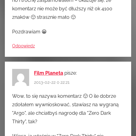
no i trochę zaspamowałem – okazuje się, że
komentarz nie może być dłuższy niż ok 4100
znaków 🙂 strasznie mało 🙂
Pozdrawiam 😀
Odpowiedz
Film Planeta
pisze:
2013-02-22 o 22:21
Wow, to się nazywa komentarz 🙂 O ile dobrze
zdołałem wywnioskować, stawiasz na wygraną
"Argo", ale chciałbyś nagrodę dla "Zero Dark
Thirty", tak?