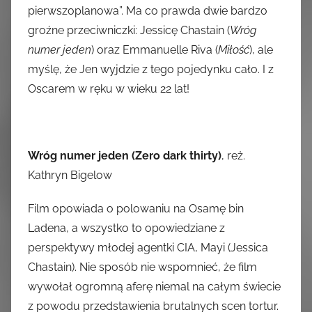
pierwszoplanowa”. Ma co prawda dwie bardzo
groźne przeciwniczki: Jessicę Chastain (
Wróg
numer jeden
) oraz Emmanuelle Riva (
Miłość
), ale
myślę, że Jen wyjdzie z tego pojedynku cało. I z
Oscarem w ręku w wieku 22 lat!
Wróg numer jeden (Zero dark thirty)
, reż.
Kathryn Bigelow
Film opowiada o polowaniu na Osamę bin
Ladena, a wszystko to opowiedziane z
perspektywy młodej agentki CIA, Mayi (Jessica
Chastain). Nie sposób nie wspomnieć, że film
wywołał ogromną aferę niemal na całym świecie
z powodu przedstawienia brutalnych scen tortur.