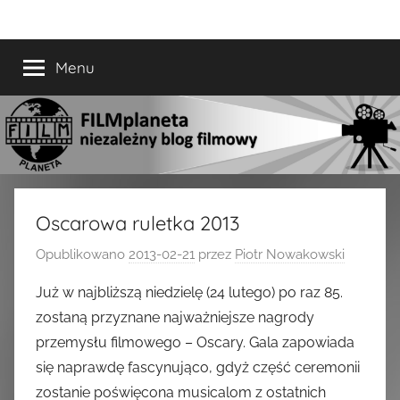
Przejdź
FILMplaneta
niezależny
do
blog
treści
Menu
filmowy
Oscarowa ruletka 2013
Opublikowano
2013-02-21
przez
Piotr Nowakowski
Już w najbliższą niedzielę (24 lutego) po raz 85.
zostaną przyznane najważniejsze nagrody
przemysłu filmowego – Oscary. Gala zapowiada
się naprawdę fascynująco, gdyż część ceremonii
zostanie poświęcona musicalom z ostatnich