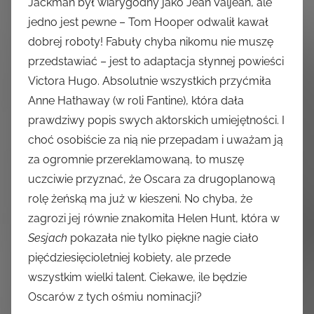
Jackman był wiarygodny jako Jean Valjean, ale
jedno jest pewne – Tom Hooper odwalił kawał
dobrej roboty! Fabuły chyba nikomu nie muszę
przedstawiać – jest to adaptacja słynnej powieści
Victora Hugo. Absolutnie wszystkich przyćmiła
Anne Hathaway (w roli Fantine), która dała
prawdziwy popis swych aktorskich umiejętności. I
choć osobiście za nią nie przepadam i uważam ją
za ogromnie przereklamowaną, to muszę
uczciwie przyznać, że Oscara za drugoplanową
rolę żeńską ma już w kieszeni. No chyba, że
zagrozi jej równie znakomita Helen Hunt, która w
Sesjach
pokazała nie tylko piękne nagie ciało
pięćdziesięcioletniej kobiety, ale przede
wszystkim wielki talent. Ciekawe, ile będzie
Oscarów z tych ośmiu nominacji?