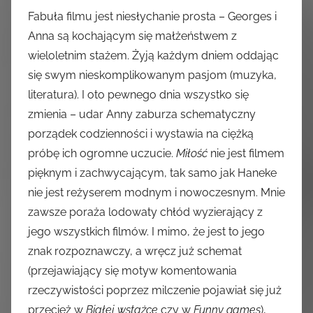
Fabuła filmu jest niesłychanie prosta – Georges i
Anna są kochającym się małżeństwem z
wieloletnim stażem. Żyją każdym dniem oddając
się swym nieskomplikowanym pasjom (muzyka,
literatura). I oto pewnego dnia wszystko się
zmienia – udar Anny zaburza schematyczny
porządek codzienności i wystawia na ciężką
próbę ich ogromne uczucie.
Miłość
nie jest filmem
pięknym i zachwycającym, tak samo jak Haneke
nie jest reżyserem modnym i nowoczesnym. Mnie
zawsze poraża lodowaty chłód wyzierający z
jego wszystkich filmów. I mimo, że jest to jego
znak rozpoznawczy, a wręcz już schemat
(przejawiający się motyw komentowania
rzeczywistości poprzez milczenie pojawiał się już
przecież w
Białej wstążce
czy w
Funny games
),