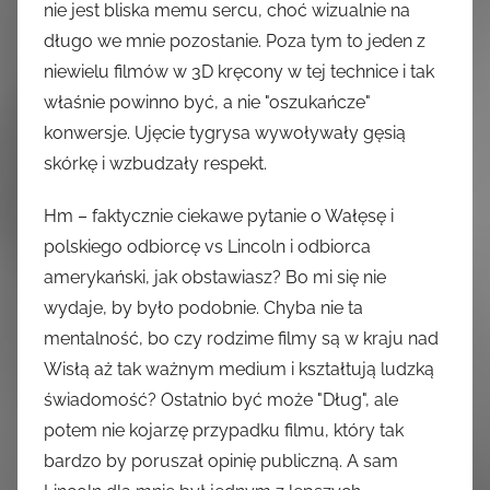
nie jest bliska memu sercu, choć wizualnie na
długo we mnie pozostanie. Poza tym to jeden z
niewielu filmów w 3D kręcony w tej technice i tak
właśnie powinno być, a nie "oszukańcze"
konwersje. Ujęcie tygrysa wywoływały gęsią
skórkę i wzbudzały respekt.
Hm – faktycznie ciekawe pytanie o Wałęsę i
polskiego odbiorcę vs Lincoln i odbiorca
amerykański, jak obstawiasz? Bo mi się nie
wydaje, by było podobnie. Chyba nie ta
mentalność, bo czy rodzime filmy są w kraju nad
Wisłą aż tak ważnym medium i kształtują ludzką
świadomość? Ostatnio być może "Dług", ale
potem nie kojarzę przypadku filmu, który tak
bardzo by poruszał opinię publiczną. A sam