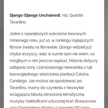
Django (Django Unchained)
, reż. Quentin
Tarantino
Jeden z największych sukcesów kasowych
minionego roku, już 10. w rankingu najlepszych
filmów świata na filmwebie.
Django
widzieli już
chyba wszyscy, więc w sumie sam nie wiem, co
mógłbym o nim jeszcze napisać. Historia dotyczy
odbijania żony czarnoskórego niewolnika z rąk
bezwzględnego właściciela plantacji Calvina
Candie’go. Jak można się spodziewać po
Tarantino, mamy do czynienia z niezwykle
wciągającą fabułą okraszoną klimatyczną
muzyką i hektolitrami sztucznej krwi. Brawurowe
role Christophera Waltza i Leonardo DiCaprio.