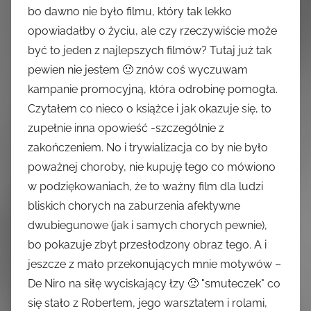
bo dawno nie było filmu, który tak lekko
opowiadałby o życiu, ale czy rzeczywiście może
być to jeden z najlepszych filmów? Tutaj już tak
pewien nie jestem 🙂 znów coś wyczuwam
kampanie promocyjną, która odrobinę pomogła.
Czytałem co nieco o książce i jak okazuje się, to
zupełnie inna opowieść -szczególnie z
zakończeniem. No i trywializacja co by nie było
poważnej choroby, nie kupuję tego co mówiono
w podziękowaniach, że to ważny film dla ludzi
bliskich chorych na zaburzenia afektywne
dwubiegunowe (jak i samych chorych pewnie),
bo pokazuje zbyt przesłodzony obraz tego. A i
jeszcze z mało przekonujących mnie motywów –
De Niro na siłę wyciskający łzy 🙁 "smuteczek" co
się stało z Robertem, jego warsztatem i rolami,