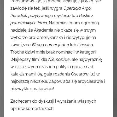
Podsumowując, ja mocno kibicuję
Życiu Pi
. Nie
zawiodę się też, jeśli wygra
Operacja Argo
,
Poradnik pozytywnego myślenia
lub
Bestie z
południowych krain
. Natomiast mam ogromną
nadzieję, że Akademia nie okaże się w swym
wyborze pro-amerykańska i nie wytypuje na
zwycięzce
Wroga numer jeden
lub
Lincolna
.
Trochę dziwi mnie brak nominacji w kategorii
„Najlepszy film” dla
Niemożliwe
, ale najwyraźniej
w dzisiejszych czasach polityka góruje nad
kataklizmami. 85. gala rozdania Oscarów już w
najbliższą niedzielę. Zapowiada się arcyciekawie i
niezwykle smakowicie!
Zachęcam do dyskusji i wyrażania własnych
opinii w komentarzach.