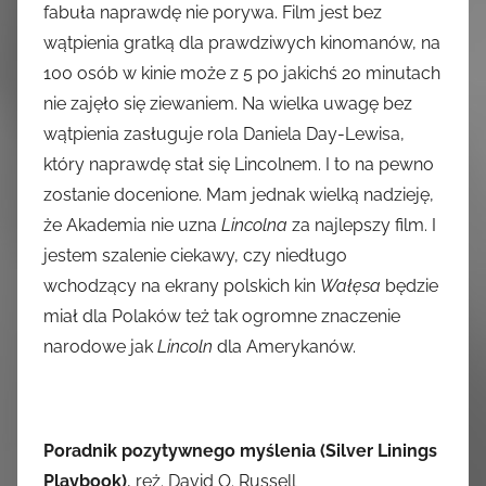
fabuła naprawdę nie porywa. Film jest bez
wątpienia gratką dla prawdziwych kinomanów, na
100 osób w kinie może z 5 po jakichś 20 minutach
nie zajęło się ziewaniem. Na wielka uwagę bez
wątpienia zasługuje rola Daniela Day-Lewisa,
który naprawdę stał się Lincolnem. I to na pewno
zostanie docenione. Mam jednak wielką nadzieję,
że Akademia nie uzna
Lincolna
za najlepszy film. I
jestem szalenie ciekawy, czy niedługo
wchodzący na ekrany polskich kin
Wałęsa
będzie
miał dla Polaków też tak ogromne znaczenie
narodowe jak
Lincoln
dla Amerykanów.
Poradnik pozytywnego myślenia (Silver Linings
Playbook)
, reż. David O. Russell