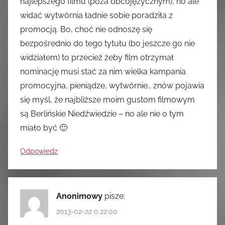
najlepszego filmu (poza obcojęzycznym), no ale
widać wytwórnia ładnie sobie poradziła z
promocją. Bo, choć nie odnoszę się
bezpośrednio do tego tytułu (bo jeszcze go nie
widziałem) to przecież żeby film otrzymał
nominację musi stać za nim wielka kampania
promocyjna, pieniądze, wytwórnie… znów pojawia
się myśl, że najbliższe moim gustom filmowym
są Berlińskie Niedźwiedzie – no ale nie o tym
miało być 🙂
Odpowiedz
Anonimowy
pisze:
2013-02-22 o 22:00